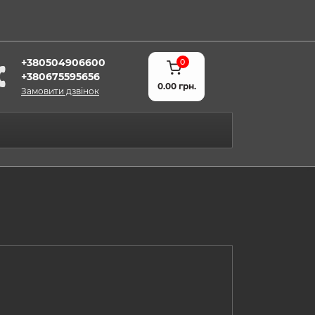
+380504906600
0
+380675595656
0.00 грн.
Замовити дзвінок