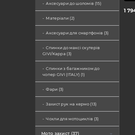
балаклави (11)
Аксесуари до шоломів (15)
1 79
Спортивна колекція, сувеніри,
Матеріали (2)
аксесуари (29)
Аксесуари для смартфонів (3)
Термобілизна (5)
Спинки до максі скутерів
Дощовики (5)
GIVI/Kappa (3)
Спинки з багажником до
чопер GIVI (ITALY) (1)
Фари (3)
Захист рук на кермо (13)
Чохли для мотоциклів (3)
Мото захист (37)