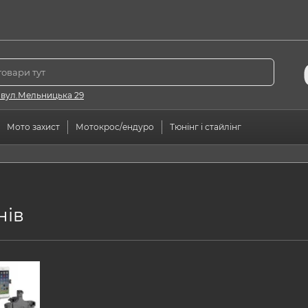
 вул.Мельницька 29
Мото захист
Мотокрос/ендуро
Тюнінг і стайлінг
нів