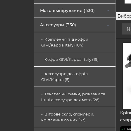
Мото екіпірування (430)
Вибер
Аксесуари (350)
Мотошоломи (156)
Мотокуртки (100)
Кріплення під кофри
Шоломи інтеграли (98)
GIVI/Kappa Italy (184)
Шоломи модуляри (23)
Мотобрюки (29)
Текстильні мотокуртки (72)
Кофри GIVI/Kappa Italy (19)
Шоломи напівлицевики (26)
Шкіряні мотокуртки (14)
Моторукавицi (45)
Аксесуари до кофрів
GIVI/Kappa (5)
Кросові/Ендуро шоломи (9)
Захист в мотокуртки (13)
Мотовзуття (37)
Текстильні сумки, рюкзаки та
Мото черепахи (9)
інші аксесуари для мото (26)
Наколінники, налокітники (6)
Кріп
Вітрове скло, спойлери,
смар
кріплення до них (63)
Підшоломники, маски,
В на