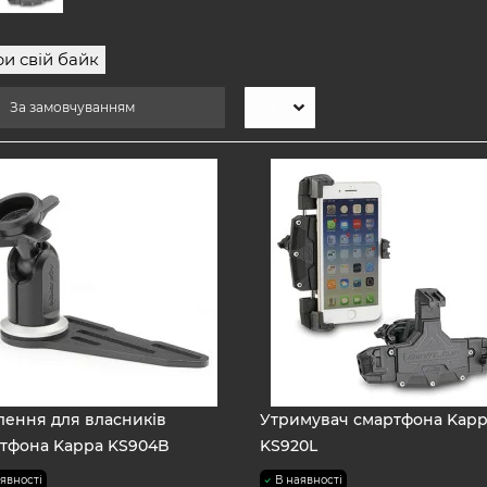
и свій байк
лення для власників
Утримувач смартфона Kap
тфона Kappa KS904B
KS920L
явності
В наявності