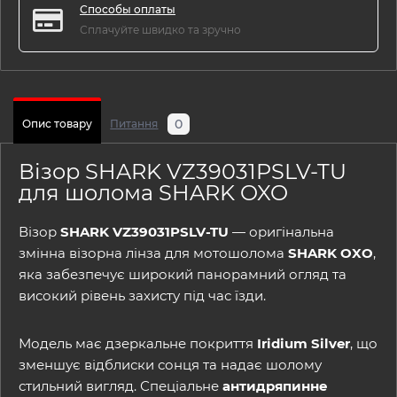
Способы оплаты
Сплачуйте швидко та зручно
0
Опис товару
Питання
Візор SHARK VZ39031PSLV-TU
для шолома SHARK OXO
Візор
SHARK VZ39031PSLV-TU
— оригінальна
змінна візорна лінза для мотошолома
SHARK OXO
,
яка забезпечує широкий панорамний огляд та
високий рівень захисту під час їзди.
Модель має дзеркальне покриття
Iridium Silver
, що
зменшує відблиски сонця та надає шолому
стильний вигляд. Спеціальне
антидряпинне