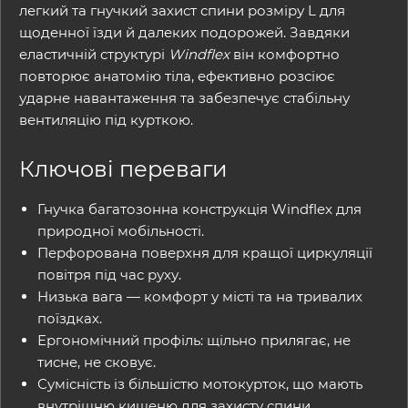
легкий та гнучкий захист спини розміру L для
щоденної їзди й далеких подорожей. Завдяки
еластичній структурі
Windflex
він комфортно
повторює анатомію тіла, ефективно розсіює
ударне навантаження та забезпечує стабільну
вентиляцію під курткою.
Ключові переваги
Гнучка багатозонна конструкція Windflex для
природної мобільності.
Перфорована поверхня для кращої циркуляції
повітря під час руху.
Низька вага — комфорт у місті та на тривалих
поїздках.
Ергономічний профіль: щільно прилягає, не
тисне, не сковує.
Сумісність із більшістю мотокурток, що мають
внутрішню кишеню для захисту спини.