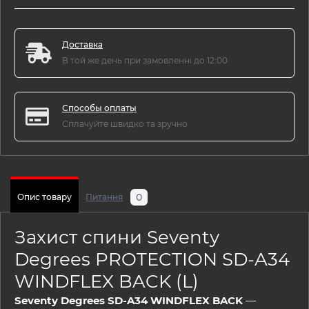
Доставка
В той же день при замовленні до 12:00
Способы оплаты
Сплачуйте швидко та зручно
0
Опис товару
Питання
Захист спини Seventy
Degrees PROTECTION SD-A34
WINDFLEX BACK (L)
Seventy Degrees SD-A34 WINDFLEX BACK
—