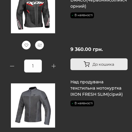
DRACO(червоний,білий,ч
орний)
В наявності
9 360.00 грн.
До кошика
Над продувана
текстильна мотокуртка
IXON FRESH SLIM(сірий)
В наявності