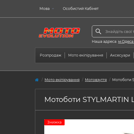
Мова
Особистий Кабінет
Наша адреса:
м.Одеса
Розпродаж
Мото екіпірування
Аксесуари
Мото екіпірування
Мотовзуття
Мотоботи 
Мотоботи STYLMARTIN 
Знижка