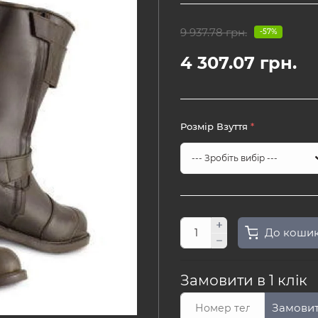
9 937.78 грн.
-57%
4 307.07 грн.
Розмір Взуття
*
До коши
Замовити в 1 клік
Замови