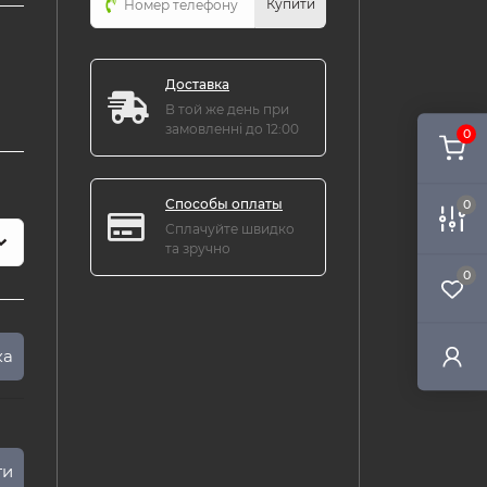
Купити
Доставка
В той же день при
замовленні до 12:00
0
Способы оплаты
0
Сплачуйте швидко
та зручно
0
ка
ти