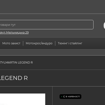
 вул.Мельницька 29
Мото захист
Мотокрос/ендуро
Тюнінг і стайлінг
STYLMARTIN LEGEND R
LEGEND R
Є в наявності