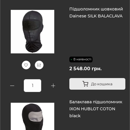
Підшоломник шовковий
Dainese SILK BALACLAVA
В наявності
2 548.00 грн.
До кошика
Балаклава підшоломник
IXON HUBLOT COTON
black