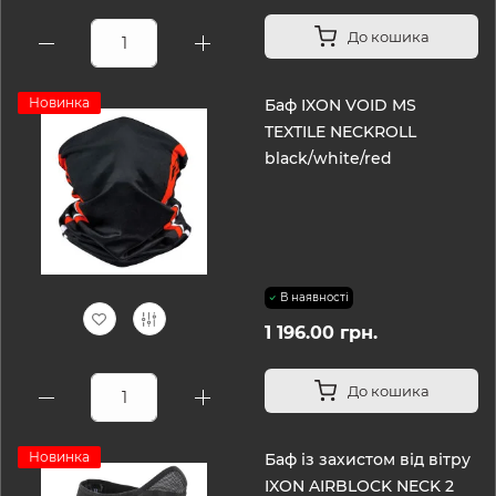
До кошика
Новинка
Баф IXON VOID MS
TEXTILE NECKROLL
black/white/red
В наявності
1 196.00 грн.
До кошика
Новинка
Баф із захистом від вітру
IXON AIRBLOCK NECK 2