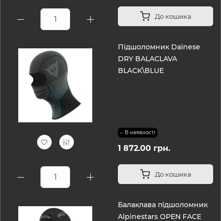
До кошика
Підшоломник Dainese
DRY BALACLAVA
BLACK\BLUE
В наявності
1 872.00 грн.
До кошика
Балаклава підшоломник
Alpinestars OPEN FACE