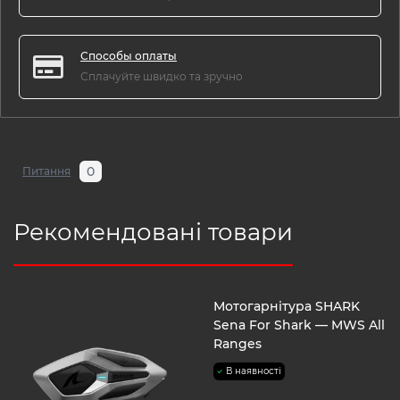
Способы оплаты
Сплачуйте швидко та зручно
0
Питання
Рекомендовані товари
Мотогарнітура SHARK
Sena For Shark — MWS All
Ranges
В наявності